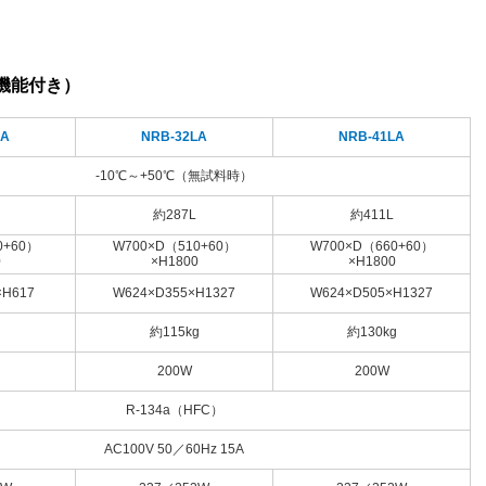
F機能付き）
LA
NRB-32LA
NRB-41LA
-10℃～+50℃（無試料時）
約287L
約411L
0+60）
W700×D（510+60）
W700×D（660+60）
0
×H1800
×H1800
×H617
W624×D355×H1327
W624×D505×H1327
約115kg
約130kg
200W
200W
R-134a（HFC）
AC100V 50／60Hz 15A