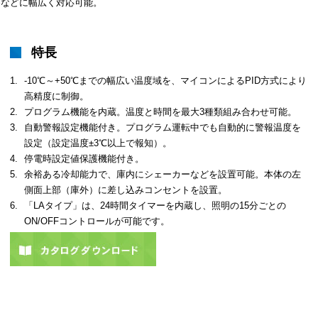
養などに幅広く対応可能。
特長
1.
-10℃～+50℃までの幅広い温度域を、マイコンによるPID方式により
高精度に制御。
2.
プログラム機能を内蔵。温度と時間を最大3種類組み合わせ可能。
3.
自動警報設定機能付き。プログラム運転中でも自動的に警報温度を
設定（設定温度±3℃以上で報知）。
4.
停電時設定値保護機能付き。
5.
余裕ある冷却能力で、庫内にシェーカーなどを設置可能。本体の左
側面上部（庫外）に差し込みコンセントを設置。
6.
「LAタイプ」は、24時間タイマーを内蔵し、照明の15分ごとの
ON/OFFコントロールが可能です。