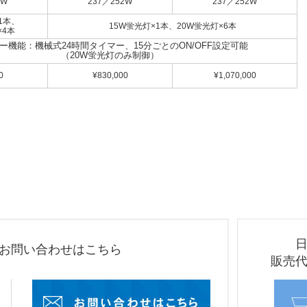
4W
237／252W
237／252W
1本、
15W蛍光灯×1本、20W蛍光灯×6本
×4本
ー機能：機械式24時間タイマー、15分ごとのON/OFF設定可能
（20W蛍光灯のみ制御）
0
¥830,000
¥1,070,000
お問い合わせはこちら
販売