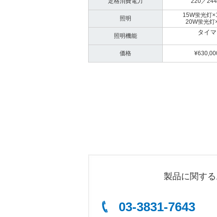
定格消費電力
220／24
15W蛍光灯×
照明
20W蛍光灯
タイマ
照明機能
価格
¥630,00
製品に関する
03-3831-7643