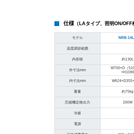
仕様
（LAタイプ、照明ON/OF
モデル
NRB-14
温度調節範囲
内容積
約130L
W700×D（51
外寸法mm
×H109
内寸法mm
W624×D355
重量
約75kg
圧縮機定格出力
200W
冷媒
電源