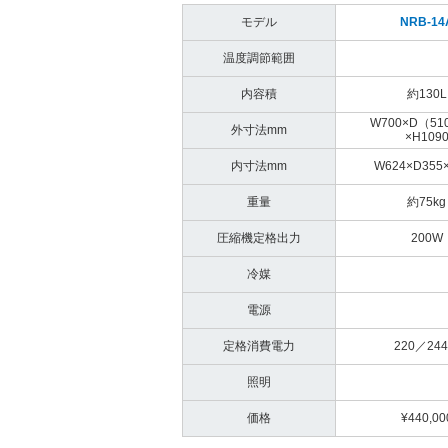
モデル
NRB-14
温度調節範囲
内容積
約130L
W700×D（51
外寸法mm
×H109
内寸法mm
W624×D355
重量
約75kg
圧縮機定格出力
200W
冷媒
電源
定格消費電力
220／24
照明
価格
¥440,00