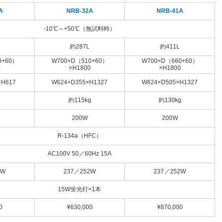
A
NRB-32A
NRB-41A
-10℃～+50℃（無試料時）
約287L
約411L
0+60）
W700×D（510+60）
W700×D（660+60）
0
×H1800
×H1800
×H617
W624×D355×H1327
W624×D505×H1327
約115kg
約130kg
200W
200W
R-134a（HFC）
AC100V 50／60Hz 15A
4W
237／252W
237／252W
15W蛍光灯×1本
0
¥630,000
¥870,000